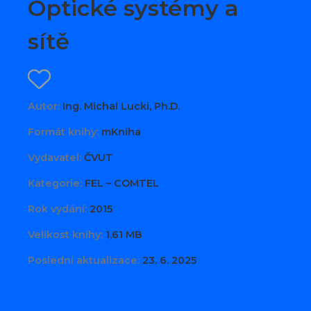
Optické systémy a
sítě
Autor:
Ing. Michal Lucki, Ph.D.
Formát knihy:
mKniha
Vydavatel:
ČVUT
Kategorie:
FEL – COMTEL
Rok vydání:
2015
Velikost knihy:
1,61 MB
Poslední aktualizace:
23. 6. 2025