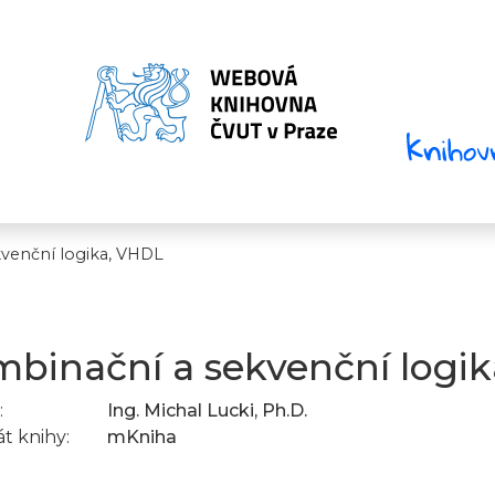
venční logika, VHDL
binační a sekvenční logi
:
Ing. Michal Lucki, Ph.D.
t knihy:
mKniha